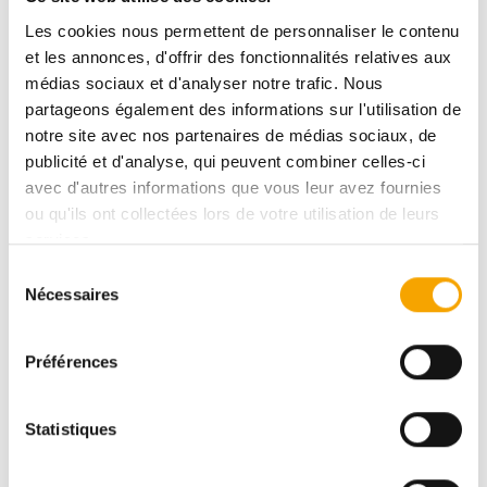
Les cookies nous permettent de personnaliser le contenu
et les annonces, d'offrir des fonctionnalités relatives aux
DESCRIPTIF
médias sociaux et d'analyser notre trafic. Nous
partageons également des informations sur l'utilisation de
notre site avec nos partenaires de médias sociaux, de
BELVAL
publicité et d'analyse, qui peuvent combiner celles-ci
avec d'autres informations que vous leur avez fournies
TWENTY 8 - BUREAUX TRACOL
ou qu'ils ont collectées lors de votre utilisation de leurs
services.
DPE :
BCB
Sélection
Nécessaires
du
consentement
3 671 915,00 €
Préférences
Statistiques
Pour plus d’informations sur ce bien, vous pouvez
prendre contact avec