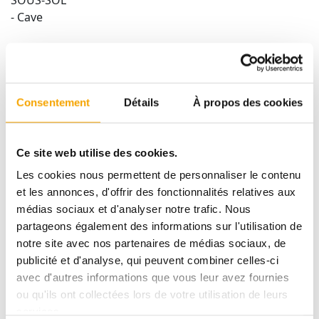
SOUS-SOL
- Cave
____________
Le prix indiqué de TVA 3 % comprise est mis à titre
indicatif et estimatif, sous réserve de l‘acceptation du
Consentement
Détails
À propos des cookies
dossier par l‘Administration de l‘Enregistrement.
Prix TVA 17% : 965.619€.
Ce site web utilise des cookies.
Tracol Immobilier vous garantit un prix fixe.
Les cookies nous permettent de personnaliser le contenu
Les prix annoncés ne seront pas soumis à l'indexation
et les annonces, d'offrir des fonctionnalités relatives aux
de l'échelle mobile des salaires.
médias sociaux et d'analyser notre trafic. Nous
partageons également des informations sur l'utilisation de
____________
notre site avec nos partenaires de médias sociaux, de
publicité et d'analyse, qui peuvent combiner celles-ci
Vous souhaitez plus d'infos sur ce bien ?
avec d'autres informations que vous leur avez fournies
afafe.fahi@tracol.lu / (+352) 691 112 111
ou qu'ils ont collectées lors de votre utilisation de leurs
services.