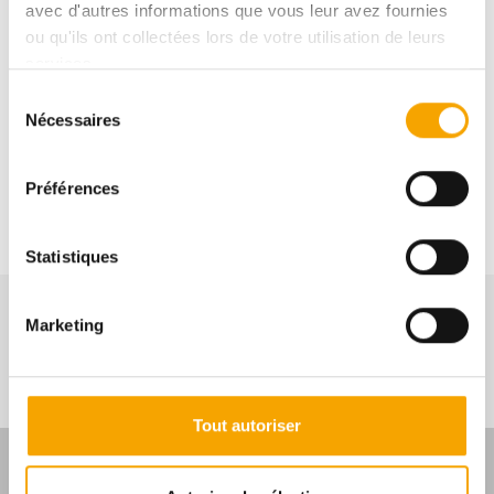
avec d'autres informations que vous leur avez fournies
ou qu'ils ont collectées lors de votre utilisation de leurs
services.
Sélection
Nécessaires
du
consentement
sur demande
Préférences
Statistiques
Marketing
NOS BIENS SIMILAIRES
Tout autoriser